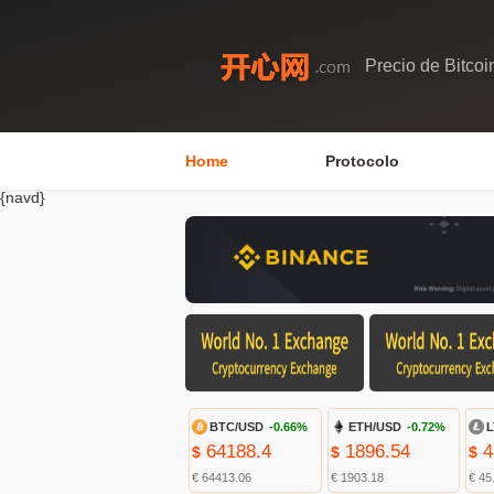
Precio de Bitcoi
Home
Protocolo
{navd}
BTC/USD
-0.66%
ETH/USD
-0.72%
L
64188.4
1896.54
4
$
$
$
€ 64413.06
€ 1903.18
€ 45