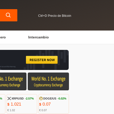
Ctrl+D Precio de Bitcoin
iero
Intercambio
9%
XRP/USD
-2.57%
DOGE/US
-0.02%
1.021
0.07
$
$
€ 1.02
€ 0.07