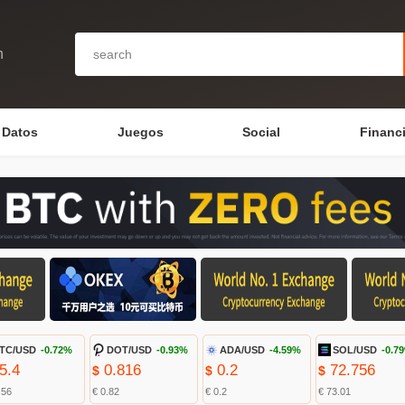
n
Datos
Juegos
Social
Financ
TC/USD
-0.72%
DOT/USD
-0.93%
ADA/USD
-4.59%
SOL/USD
-0.7
5.4
0.816
0.2
72.756
$
$
$
.56
€ 0.82
€ 0.2
€ 73.01