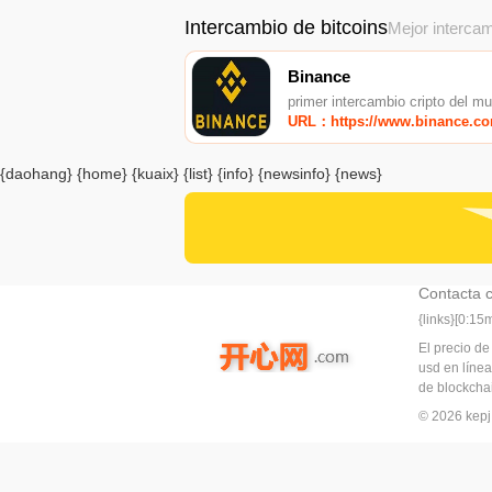
Intercambio de bitcoins
Mejor intercam
Binance
primer intercambio cripto del m
URL：https://www.binance.c
{daohang} {home} {kuaix} {list} {info} {newsinfo} {news}
Contacta 
{links}[0:1
El precio de
usd en línea
de blockchai
© 2026 ke