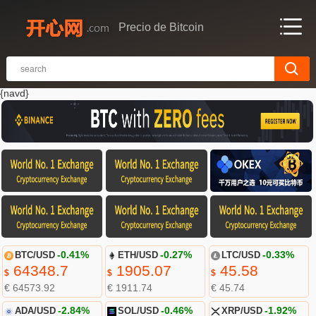
Precio de Bitcoin
{navd}
BTC/USD
-0.41%
ETH/USD
-0.27%
LTC/USD
-0.33%
64348.7
1905.07
45.58
$
$
$
€ 64573.92
€ 1911.74
€ 45.74
ADA/USD
-2.84%
SOL/USD
-0.46%
XRP/USD
-1.92%