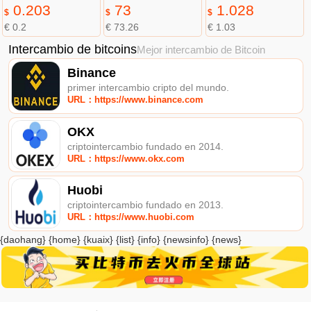
0.203
73
1.028
$
$
$
€ 0.2
€ 73.26
€ 1.03
Intercambio de bitcoins
Mejor intercambio de Bitcoin
Binance
primer intercambio cripto del mundo.
URL：https://www.binance.com
OKX
criptointercambio fundado en 2014.
URL：https://www.okx.com
Huobi
criptointercambio fundado en 2013.
URL：https://www.huobi.com
{daohang} {home} {kuaix} {list} {info} {newsinfo} {news}