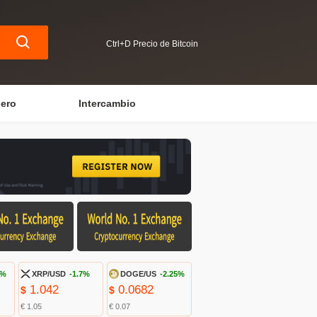
Ctrl+D Precio de Bitcoin
iero
Intercambio
6%
XRP/USD
-1.7%
DOGE/US
-2.25%
1.042
0.0682
$
$
€ 1.05
€ 0.07