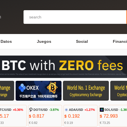
n
Datos
Juegos
Social
Financ
TC/USD
+0.36%
DOT/USD
-3.97%
ADA/USD
+1.27%
SOL/USD
-1.3
5.17
0.817
0.192
72.993
$
$
$
.33
€ 0.82
€ 0.19
€ 73.25