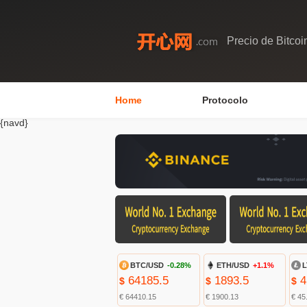
Precio de Bitcoi
Home
Protocolo
{navd}
BTC/USD
-0.28%
ETH/USD
+1.1%
L
64185.5
1893.5
4
$
$
$
€ 64410.15
€ 1900.13
€ 45