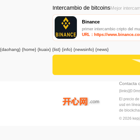
Intercambio de bitcoins
Mejor intercam
Binance
primer intercambio cripto del m
URL：https://www.binance.c
{daohang} {home} {kuaix} {list} {info} {newsinfo} {news}
Contacta 
{links}[0:0
El precio de
usd en línea
de blockchai
© 2026 ke