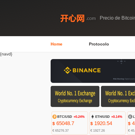
Precio de Bitcoi
Home
Protocolo
{navd}
BTC/USD
+0.24%
ETH/USD
+0.14%
L
65048.7
1920.54
4
$
$
$
€ 65276.37
€ 1927.26
€ 45