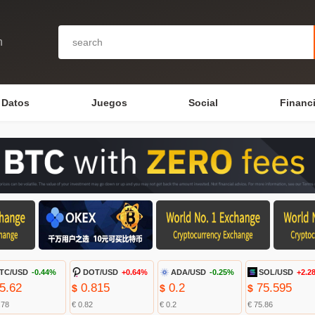
n
Datos
Juegos
Social
Financ
TC/USD
-0.44%
DOT/USD
+0.64%
ADA/USD
-0.25%
SOL/USD
+2.2
5.62
0.815
0.2
75.595
$
$
$
.78
€ 0.82
€ 0.2
€ 75.86