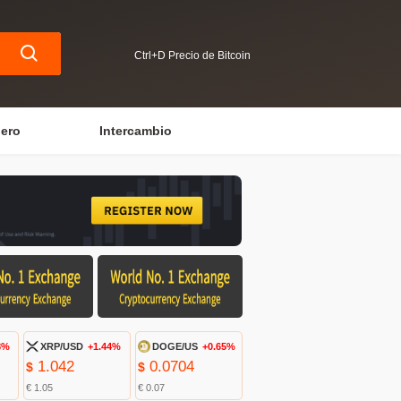
Ctrl+D Precio de Bitcoin
iero
Intercambio
8%
XRP/USD
+1.44%
DOGE/US
+0.65%
1.042
0.0704
$
$
€ 1.05
€ 0.07