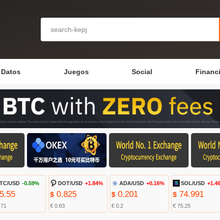
Datos
Juegos
Social
Financ
TC/USD
-0.59%
DOT/USD
+1.84%
ADA/USD
+0.16%
SOL/USD
+1.4
5.55
0.825
0.201
74.991
$
$
$
.71
€ 0.83
€ 0.2
€ 75.25