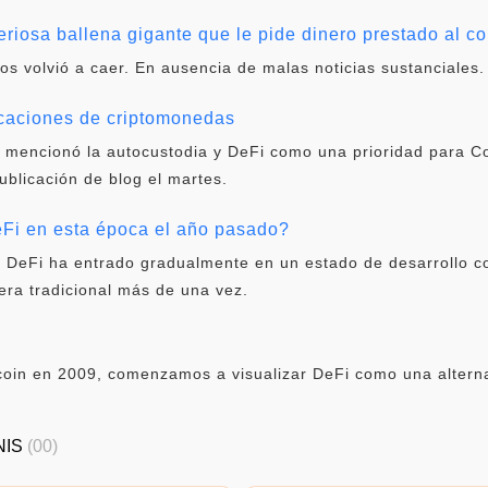
eriosa ballena gigante que le pide dinero prestado al co
vos volvió a caer. En ausencia de malas noticias sustanciales.
icaciones de criptomonedas
 mencionó la autocustodia y DeFi como una prioridad para C
publicación de blog el martes.
i en esta época el año pasado?
, DeFi ha entrado gradualmente en un estado de desarrollo c
era tradicional más de una vez.
oin en 2009, comenzamos a visualizar DeFi como una alternat
NIS
(00)