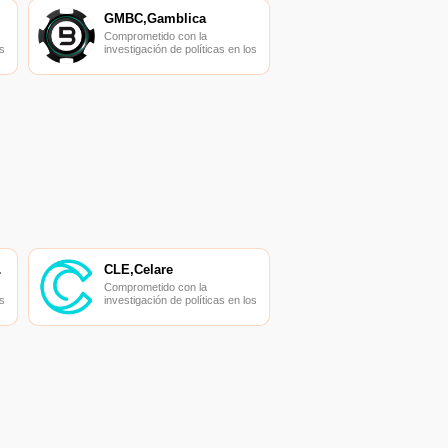
GMBC,Gamblica
Comprometido con la
s
investigación de políticas en los
campos de las nuevas
finanzas, las finanzas
s
internacionales y los mercados
financieros.
ADOR
CLE,Celare
Comprometido con la
s
investigación de políticas en los
campos de las nuevas
finanzas, las finanzas
s
internacionales y los mercados
financieros.