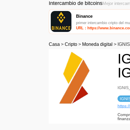
Intercambio de bitcoins
Mejor intercam
Binance
primer intercambio cripto del m
URL：https://www.binance.c
Casa
>
Cripto
>
Moneda digital
>
IGNIS
I
I
IGNIS_
IGNI
https:
Compro
finanz