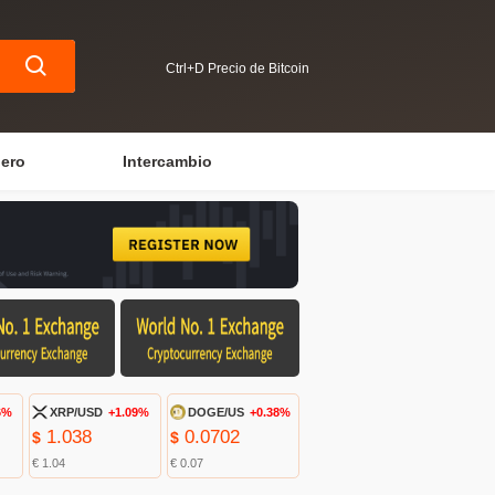
Ctrl+D Precio de Bitcoin
iero
Intercambio
6%
XRP/USD
+1.09%
DOGE/US
+0.38%
1.038
0.0702
$
$
€ 1.04
€ 0.07