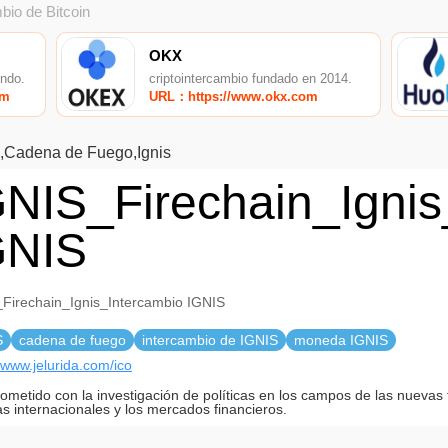
bio de Bitcoin
OKX
undo.
criptointercambio fundado en 2014.
om
URL：https://www.okx.com
,Cadena de Fuego,Ignis
GNIS_Firechain_Ignis
GNIS
Firechain_Ignis_Intercambio IGNIS
S
cadena de fuego
intercambio de IGNIS
moneda IGNIS
//www.jelurida.com/ico
metido con la investigación de políticas en los campos de las nuevas 
as internacionales y los mercados financieros.