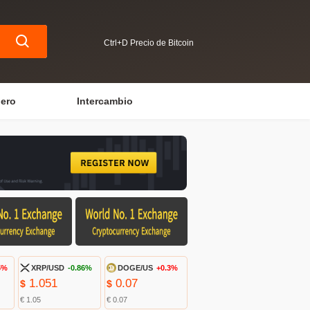
Ctrl+D Precio de Bitcoin
iero
Intercambio
5%
XRP/USD
-0.86%
DOGE/US
+0.3%
1.051
0.07
$
$
€ 1.05
€ 0.07