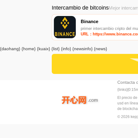
Intercambio de bitcoins
Mejor intercam
Binance
primer intercambio cripto del m
URL：https://www.binance.c
{daohang} {home} {kuaix} {list} {info} {newsinfo} {news}
Contacta 
{links}[0:1
El precio de
usd en línea
de blockchai
© 2026 ke