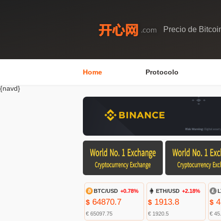
Precio de Bitcoi
Home
Protocolo
{navd}
BTC/USD
+0.78%
ETH/USD
+2.18%
L
64870.7
1913.8
4
$
$
$
€ 65097.75
€ 1920.5
€ 45