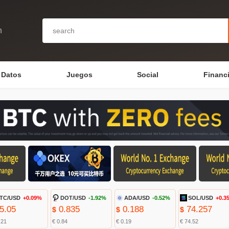
n
Datos
Juegos
Social
Financ
TC/USD
+0.09%
DOT/USD
-1.92%
ADA/USD
-0.52%
SOL/USD
+0.3
5.05
0.835
0.188
74.257
$
$
$
.21
€ 0.84
€ 0.19
€ 74.52