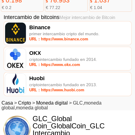
0.198
76.953
1.037
$
$
$
€ 0.2
€ 77.22
€ 1.04
Intercambio de bitcoins
Mejor intercambio de Bitcoin
Binance
primer intercambio cripto del mundo.
URL：https://www.binance.com
OKX
criptointercambio fundado en 2014.
URL：https://www.okx.com
Huobi
criptointercambio fundado en 2013.
URL：https://www.huobi.com
Casa
>
Cripto
>
Moneda digital
>
GLC,moneda
global,moneda global
GLC_Global
Coin_GlobalCoin_GLC
Intercambio