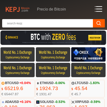
Precio de Bitcoin
BTC/USD
+0.04%
ETH/USD
-0.06%
LTC/USD
-1.83%
65219.6
1924.73
45.54
$
$
$
€ 65447.87
€ 1931.47
€ 45.7
ADA/USD
+0.16%
SOL/USD
-0.53%
XRP/USD
-0.59%