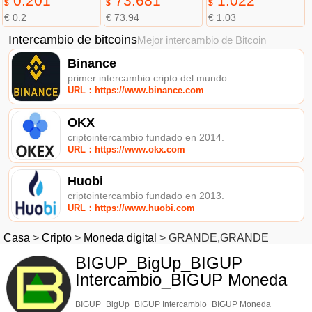
0.201
73.681
1.022
$
$
$
€ 0.2
€ 73.94
€ 1.03
Intercambio de bitcoins
Mejor intercambio de Bitcoin
Binance
primer intercambio cripto del mundo.
URL：https://www.binance.com
OKX
criptointercambio fundado en 2014.
URL：https://www.okx.com
Huobi
criptointercambio fundado en 2013.
URL：https://www.huobi.com
Casa
>
Cripto
>
Moneda digital
>
GRANDE,GRANDE
BIGUP_BigUp_BIGUP
Intercambio_BIGUP Moneda
BIGUP_BigUp_BIGUP Intercambio_BIGUP Moneda