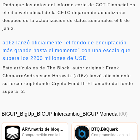
Dado que los datos del informe corto de COT Financial en
el sitio web oficial de la CFTC dejaron de actualizarse
después de la actualización de datos semanales el 8 de
junio.
a16z lanzó oficialmente "el fondo de encriptación
más grande hasta el momento" con una escala que
supera los 2200 millones de USD
Este artículo es de The Block, autor original: Frank
ChaparroAndreessen Horowitz (a16z) lanzó oficialmente
su tercer criptofondo Crypto Fund III.El tamaño del fondo
supera 2.
BIGUP_BigUp_BIGUP Intercambio_BIGUP Moneda
(00)
ARY,matriz de bloques
BTQ,BitQuark
Comprometido con la investigación de políticas en los campos de las nuevas finanzas, las finanzas internacionales y los mercados financieros.
Comprometido con la investigación de políticas en los campos de las nuevas finanzas, las finanzas internacionales y los mercados financieros.