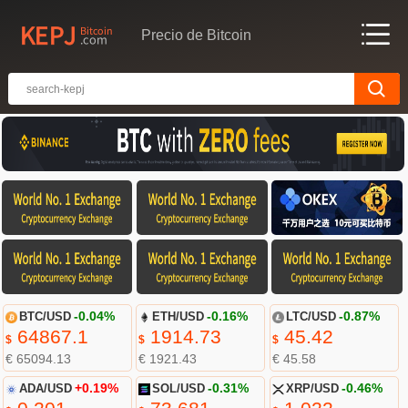
Precio de Bitcoin
BTC/USD
-0.04%
ETH/USD
-0.16%
LTC/USD
-0.87%
64867.1
1914.73
45.42
$
$
$
€ 65094.13
€ 1921.43
€ 45.58
ADA/USD
+0.19%
SOL/USD
-0.31%
XRP/USD
-0.46%