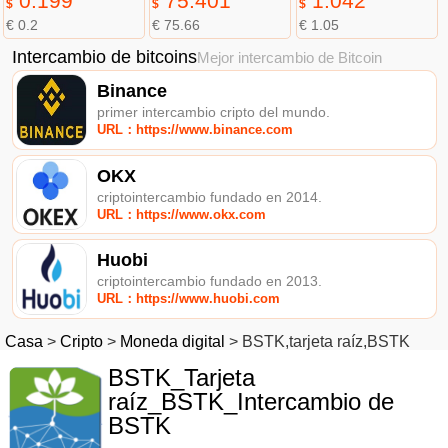
0.199
75.401
1.042
$
$
$
€ 0.2
€ 75.66
€ 1.05
Intercambio de bitcoins
Mejor intercambio de Bitcoin
Binance
primer intercambio cripto del mundo.
URL：https://www.binance.com
OKX
criptointercambio fundado en 2014.
URL：https://www.okx.com
Huobi
criptointercambio fundado en 2013.
URL：https://www.huobi.com
Casa
>
Cripto
>
Moneda digital
>
BSTK,tarjeta raíz,BSTK
BSTK_Tarjeta
raíz_BSTK_Intercambio de
BSTK