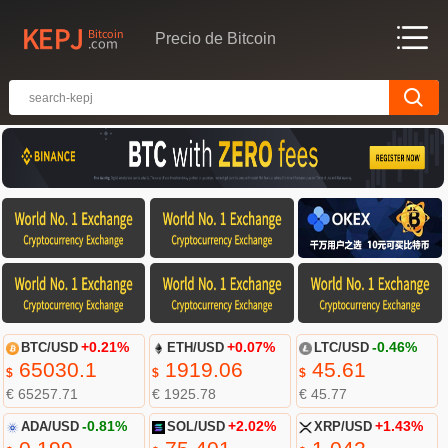
Precio de Bitcoin
BTC/USD
+0.21%
ETH/USD
+0.07%
LTC/USD
-0.46%
65030.1
1919.06
45.61
$
$
$
€ 65257.71
€ 1925.78
€ 45.77
ADA/USD
-0.81%
SOL/USD
+2.02%
XRP/USD
+1.43%