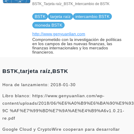
BSTK_Tarjeta raíz_BSTK_Intercambio de BSTK
BSTK
tarjeta raíz
intercambio BSTK
moneda BSTK
http://www.genyuanlian.com
Comprometido con la investigación de políticas
en los campos de las nuevas finanzas, las
finanzas internacionales y los mercados
financieros.
BSTK,tarjeta raíz,BSTK
Hora de lanzamiento: 2018-01-30
Libro blanco: https://www.genyuanlian.com/wp-
content/uploads/2018/06/%E6%A0%B9%E6%BA%90%E9
9C %AF%E7%99%BD%E7%9A%AE%E4%B9%A6v1.0.21-
re.pdf
Google Cloud y CryptoWire cooperan para desarrollar