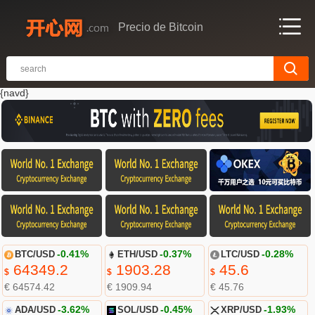
Precio de Bitcoin
{navd}
BTC/USD
-0.41%
ETH/USD
-0.37%
LTC/USD
-0.28%
64349.2
1903.28
45.6
$
$
$
€ 64574.42
€ 1909.94
€ 45.76
ADA/USD
-3.62%
SOL/USD
-0.45%
XRP/USD
-1.93%