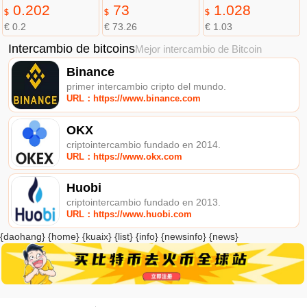
0.202
73
1.028
$
$
$
€ 0.2
€ 73.26
€ 1.03
Intercambio de bitcoins
Mejor intercambio de Bitcoin
Binance
primer intercambio cripto del mundo.
URL：https://www.binance.com
OKX
criptointercambio fundado en 2014.
URL：https://www.okx.com
Huobi
criptointercambio fundado en 2013.
URL：https://www.huobi.com
{daohang} {home} {kuaix} {list} {info} {newsinfo} {news}