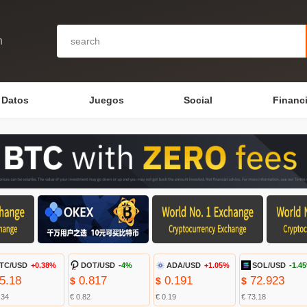
n
Datos
Juegos
Social
Financ
TC/USD
+0.38%
DOT/USD
-4%
ADA/USD
+1.05%
SOL/USD
-1.4
5.18
0.817
0.191
72.923
$
$
$
.34
€ 0.82
€ 0.19
€ 73.18