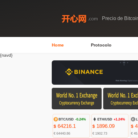
Precio de Bitcoi
Home
Protocolo
{navd}
BTC/USD
-0.24%
ETH/USD
+1.24%
L
64216.1
1896.09
4
$
$
$
€ 64440.86
€ 1902.73
€ 45