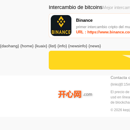
Intercambio de bitcoins
Mejor intercam
Binance
primer intercambio cripto del m
URL：https://www.binance.c
{daohang} {home} {kuaix} {list} {info} {newsinfo} {news}
Contacta 
{links}[0:1
El precio de
usd en línea
de blockchai
© 2026 ke