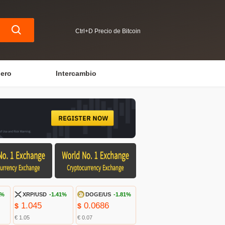
Ctrl+D Precio de Bitcoin
iero
Intercambio
5%
XRP/USD
-1.41%
DOGE/US
-1.81%
1.045
0.0686
$
$
€ 1.05
€ 0.07