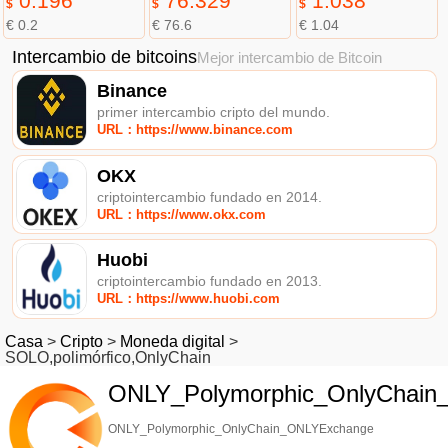
0.196
76.329
1.038
$
$
$
€ 0.2
€ 76.6
€ 1.04
Intercambio de bitcoins
Mejor intercambio de Bitcoin
Binance
primer intercambio cripto del mundo.
URL：https://www.binance.com
OKX
criptointercambio fundado en 2014.
URL：https://www.okx.com
Huobi
criptointercambio fundado en 2013.
URL：https://www.huobi.com
Casa
>
Cripto
>
Moneda digital
>
SOLO,polimórfico,OnlyChain
ONLY_Polymorphic_OnlyChain
ONLY_Polymorphic_OnlyChain_ONLYExchange