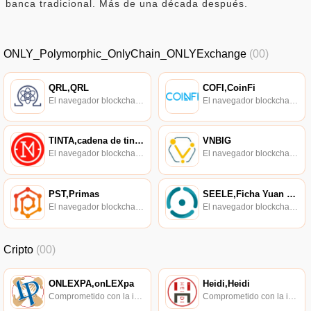
banca tradicional. Más de una década después.
ONLY_Polymorphic_OnlyChain_ONLYExchange
(00)
QRL,QRL
COFI,CoinFi
El navegador blockchain soportado oficialmente por Ethereum, consulta de transacciones en tiempo real.
El navegador blockchain soportado oficialmente por Ethereum, consulta de transacciones en tiempo real.
TINTA,cadena de tinta,Tinta
VNBIG
El navegador blockchain soportado oficialmente por Ethereum, consulta de transacciones en tiempo real.
El navegador blockchain soportado oficialmente por Ethereum, consulta de transacciones en tiempo real.
PST,Primas
SEELE,Ficha Yuan Yi,Ficha Seele
El navegador blockchain soportado oficialmente por Ethereum, consulta de transacciones en tiempo real.
El navegador blockchain soportado oficialmente por Ethereum, consulta de transacciones en tiempo real.
Cripto
(00)
ONLEXPA,onLEXpa
Heidi,Heidi
Comprometido con la investigación de políticas en los campos de las nuevas finanzas, las finanzas internacionales y los mercados financieros.
Comprometido con la investigación de políticas en los campos de las nuevas finanzas, las finanzas internacionales y los mercados financieros.