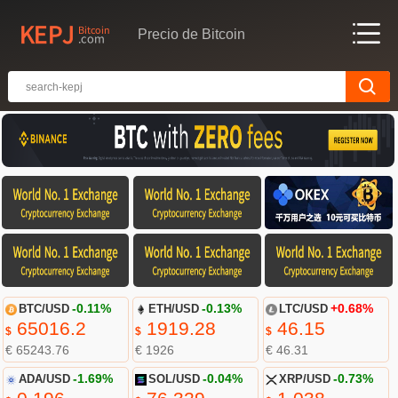
Precio de Bitcoin
BTC/USD
-0.11%
ETH/USD
-0.13%
LTC/USD
+0.68%
65016.2
1919.28
46.15
$
$
$
€ 65243.76
€ 1926
€ 46.31
ADA/USD
-1.69%
SOL/USD
-0.04%
XRP/USD
-0.73%