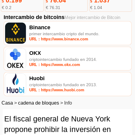
0.199
76.04
1.037
$
$
$
€ 0.2
€ 76.31
€ 1.04
Intercambio de bitcoins
Mejor intercambio de Bitcoin
Binance
primer intercambio cripto del mundo.
URL：https://www.binance.com
OKX
criptointercambio fundado en 2014.
URL：https://www.okx.com
Huobi
criptointercambio fundado en 2013.
URL：https://www.huobi.com
Casa
>
cadena de bloques
>
Info
El fiscal general de Nueva York
propone prohibir la inversión en