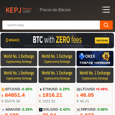
Precio de Bitcoin
BTC/USD
-0.36%
ETH/USD
-0.29%
LTC/USD
+0.46%
64851.4
1916.21
46.05
$
$
$
€ 65078.38
€ 1922.92
€ 46.21
ADA/USD
-0.26%
SOL/USD
-0.42%
XRP/USD
-0.86%