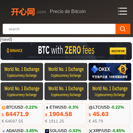
Precio de Bitcoin
{navd}
BTC/USD
-0.22%
ETH/USD
-0.3%
LTC/USD
-0.22%
64471.9
1904.58
45.63
$
$
$
€ 64697.55
€ 1911.25
€ 45.79
ADA/USD
-3.85%
SOL/USD
-0.53%
XRP/USD
-0.85%