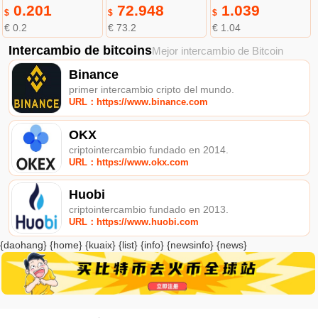
0.201
72.948
1.039
$
$
$
€ 0.2
€ 73.2
€ 1.04
Intercambio de bitcoins
Mejor intercambio de Bitcoin
Binance
primer intercambio cripto del mundo.
URL：https://www.binance.com
OKX
criptointercambio fundado en 2014.
URL：https://www.okx.com
Huobi
criptointercambio fundado en 2013.
URL：https://www.huobi.com
{daohang} {home} {kuaix} {list} {info} {newsinfo} {news}