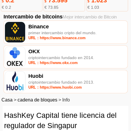
0.2
73.595
1.023
$
$
$
€ 0.2
€ 73.85
€ 1.03
Intercambio de bitcoins
Mejor intercambio de Bitcoin
Binance
primer intercambio cripto del mundo.
URL：https://www.binance.com
OKX
criptointercambio fundado en 2014.
URL：https://www.okx.com
Huobi
criptointercambio fundado en 2013.
URL：https://www.huobi.com
Casa
>
cadena de bloques
>
Info
HashKey Capital tiene licencia del
regulador de Singapur