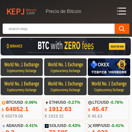
Precio de Bitcoin
BTC/USD
-0.06%
ETH/USD
-0.27%
LTC/USD
-0.76%
64852.1
1912.63
45.47
$
$
$
€ 65079.08
€ 1919.32
€ 45.63
ADA/USD
-0.41%
SOL/USD
-0.43%
XRP/USD
-0.41%