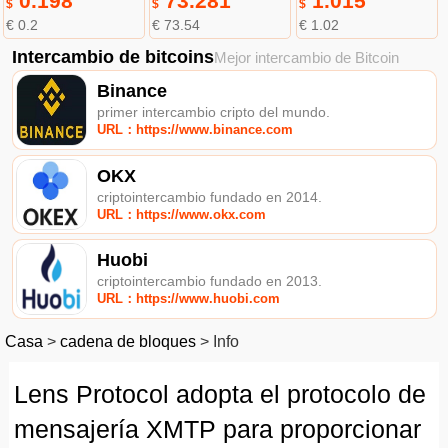
0.198
73.281
1.015
$
$
$
€ 0.2
€ 73.54
€ 1.02
Intercambio de bitcoins
Mejor intercambio de Bitcoin
Binance
primer intercambio cripto del mundo.
URL：https://www.binance.com
OKX
criptointercambio fundado en 2014.
URL：https://www.okx.com
Huobi
criptointercambio fundado en 2013.
URL：https://www.huobi.com
Casa
>
cadena de bloques
>
Info
Lens Protocol adopta el protocolo de
mensajería XMTP para proporcionar