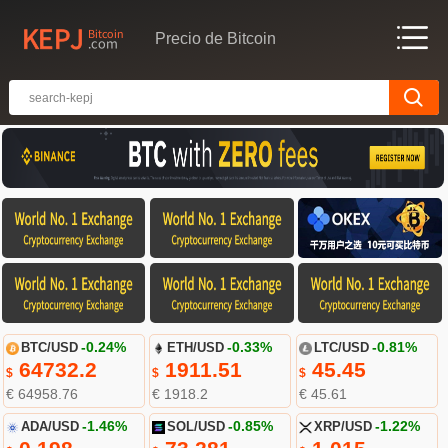
Precio de Bitcoin
BTC/USD
-0.24%
ETH/USD
-0.33%
LTC/USD
-0.81%
64732.2
1911.51
45.45
$
$
$
€ 64958.76
€ 1918.2
€ 45.61
ADA/USD
-1.46%
SOL/USD
-0.85%
XRP/USD
-1.22%