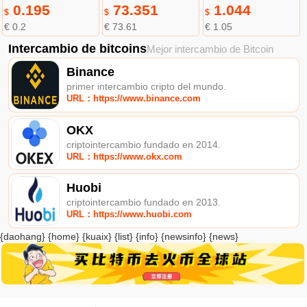
0.195
73.351
1.044
$
$
$
€ 0.2
€ 73.61
€ 1.05
Intercambio de bitcoins
Mejor intercambio de Bitcoin
Binance
primer intercambio cripto del mundo.
URL：https://www.binance.com
OKX
criptointercambio fundado en 2014.
URL：https://www.okx.com
Huobi
criptointercambio fundado en 2013.
URL：https://www.huobi.com
{daohang} {home} {kuaix} {list} {info} {newsinfo} {news}