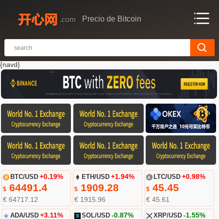
Precio de Bitcoin
{navd}
BTC/USD
+0.19%
ETH/USD
+1.94%
LTC/USD
+0.98%
64491.4
1909.28
45.45
$
$
$
€ 64717.12
€ 1915.96
€ 45.61
ADA/USD
+3.11%
SOL/USD
-0.87%
XRP/USD
-1.55%