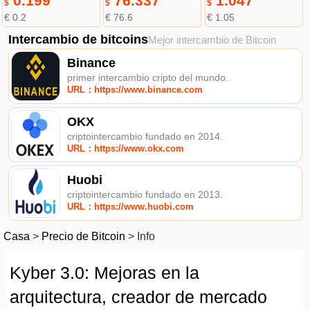
0.199
76.337
1.047
$
$
$
€ 0.2
€ 76.6
€ 1.05
Intercambio de bitcoins
Mejor intercambio de Bitcoin
Binance
primer intercambio cripto del mundo.
URL：https://www.binance.com
OKX
criptointercambio fundado en 2014.
URL：https://www.okx.com
Huobi
criptointercambio fundado en 2013.
URL：https://www.huobi.com
Casa
>
Precio de Bitcoin
>
Info
Kyber 3.0: Mejoras en la
arquitectura, creador de mercado