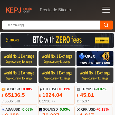
Precio de Bitcoin
BTC/USD
+0.08%
ETH/USD
+0.11%
LTC/USD
-0.07%
65136.5
1924.04
45.81
$
$
$
€ 65364.48
€ 1930.77
€ 45.97
ADA/USD
-0.06%
SOL/USD
-0.03%
XRP/USD
+0.13%