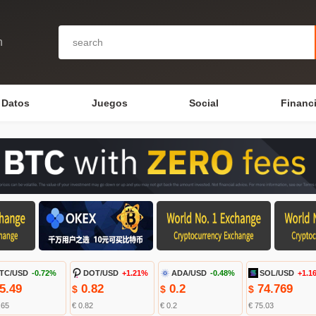
n
Datos
Juegos
Social
Financ
TC/USD
-0.72%
DOT/USD
+1.21%
ADA/USD
-0.48%
SOL/USD
+1.1
5.49
0.82
0.2
74.769
$
$
$
.65
€ 0.82
€ 0.2
€ 75.03