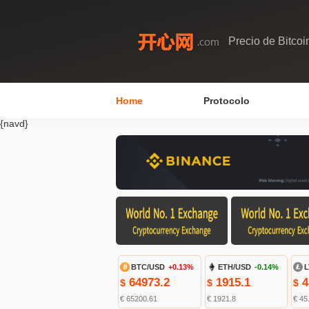
Precio de Bitcoi
Home
Protocolo
{navd}
BTC/USD
+0.13%
ETH/USD
-0.14%
L
64973.2
1915.1
4
$
$
$
€ 65200.61
€ 1921.8
€ 45