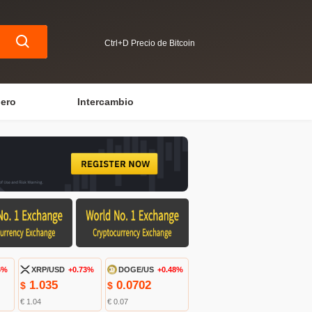
Ctrl+D Precio de Bitcoin
iero
Intercambio
6%
XRP/USD
+0.73%
DOGE/US
+0.48%
1.035
0.0702
$
$
€ 1.04
€ 0.07