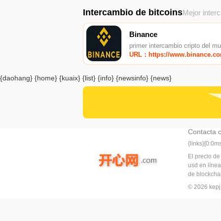
Intercambio de bitcoins
Mejor inter
Binance
primer intercambio cripto del m
URL：https://www.binance.c
{daohang} {home} {kuaix} {list} {info} {newsinfo} {news}
Contacta 
{links}[0:0
El precio de
usd en línea
de blockchai
© 2026 ke