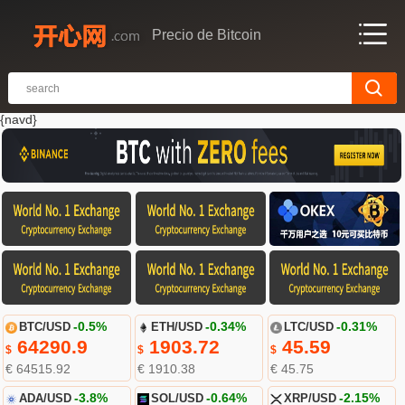
Precio de Bitcoin
{navd}
BTC/USD
-0.5%
ETH/USD
-0.34%
LTC/USD
-0.31%
64290.9
1903.72
45.59
$
$
$
€ 64515.92
€ 1910.38
€ 45.75
ADA/USD
-3.8%
SOL/USD
-0.64%
XRP/USD
-2.15%