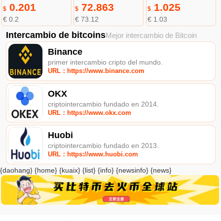
0.201
72.863
1.025
$
$
$
€ 0.2
€ 73.12
€ 1.03
Intercambio de bitcoins
Mejor intercambio de Bitcoin
Binance
primer intercambio cripto del mundo.
URL：https://www.binance.com
OKX
criptointercambio fundado en 2014.
URL：https://www.okx.com
Huobi
criptointercambio fundado en 2013.
URL：https://www.huobi.com
{daohang} {home} {kuaix} {list} {info} {newsinfo} {news}