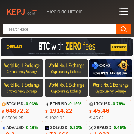
Precio de Bitcoin
BTC/USD
-0.03%
ETH/USD
-0.19%
LTC/USD
-0.79%
64872.2
1914.22
45.46
$
$
$
€ 65099.25
€ 1920.92
€ 45.62
ADA/USD
-0.16%
SOL/USD
-0.33%
XRP/USD
-0.46%