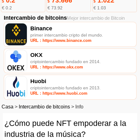
0.2
73.666
1.022
$
$
$
€ 0.2
€ 73.92
€ 1.03
Intercambio de bitcoins
Mejor intercambio de Bitcoin
Binance
primer intercambio cripto del mundo.
URL：https://www.binance.com
OKX
criptointercambio fundado en 2014.
URL：https://www.okx.com
Huobi
criptointercambio fundado en 2013.
URL：https://www.huobi.com
Casa
>
Intercambio de bitcoins
>
Info
¿Cómo puede NFT empoderar a la
industria de la música?