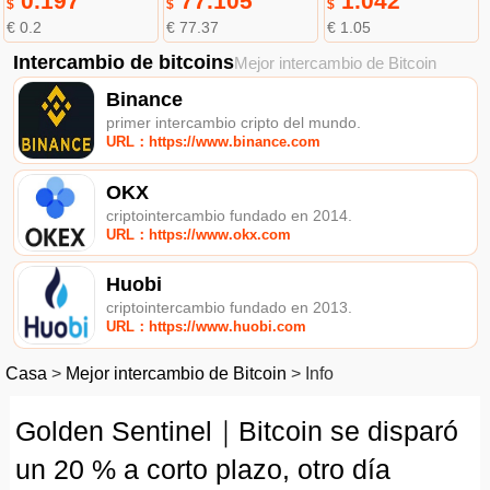
0.197
77.105
1.042
$
$
$
€ 0.2
€ 77.37
€ 1.05
Intercambio de bitcoins
Mejor intercambio de Bitcoin
Binance
primer intercambio cripto del mundo.
URL：https://www.binance.com
OKX
criptointercambio fundado en 2014.
URL：https://www.okx.com
Huobi
criptointercambio fundado en 2013.
URL：https://www.huobi.com
Casa
>
Mejor intercambio de Bitcoin
>
Info
Golden Sentinel｜Bitcoin se disparó
un 20 % a corto plazo, otro día