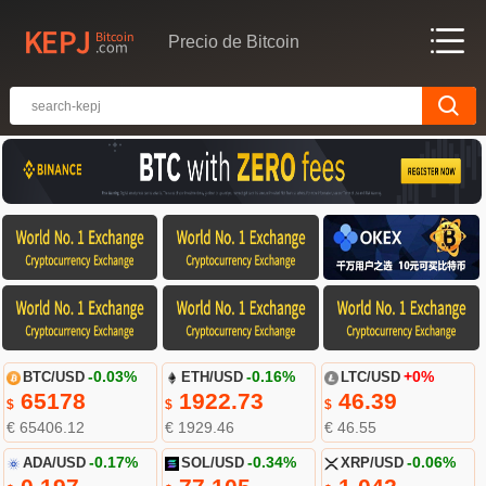
Precio de Bitcoin
BTC/USD
-0.03%
ETH/USD
-0.16%
LTC/USD
+0%
65178
1922.73
46.39
$
$
$
€ 65406.12
€ 1929.46
€ 46.55
ADA/USD
-0.17%
SOL/USD
-0.34%
XRP/USD
-0.06%