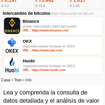
0.197
73.642
1.027
$
$
$
€ 0.2
€ 73.9
€ 1.03
Intercambio de bitcoins
Mejor intercambio de Bitcoin
Binance
primer intercambio cripto del mundo.
URL：https://www.binance.com
OKX
criptointercambio fundado en 2014.
URL：https://www.okx.com
Huobi
criptointercambio fundado en 2013.
URL：https://www.huobi.com
Casa
>
Tron
>
Info
Lea y comprenda la consulta de
datos detallada y el análisis de valor