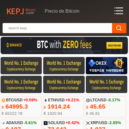
Precio de Bitcoin
BTC/USD
+0.59%
ETH/USD
+0.21%
LTC/USD
-0.17%
64995.3
1914.24
45.65
$
$
$
€ 65222.78
€ 1920.94
€ 45.81
ADA/USD
-5.61%
SOL/USD
+0.42%
XRP/USD
-2.05%