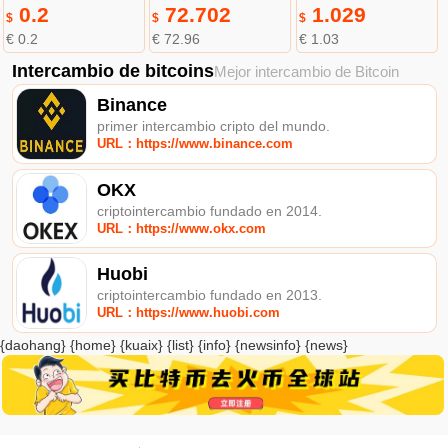
0.2
72.702
1.029
$
$
$
€ 0.2
€ 72.96
€ 1.03
Intercambio de bitcoins
Mejor intercambio de Bitcoin
Binance
primer intercambio cripto del mundo.
URL：https://www.binance.com
OKX
criptointercambio fundado en 2014.
URL：https://www.okx.com
Huobi
criptointercambio fundado en 2013.
URL：https://www.huobi.com
{daohang} {home} {kuaix} {list} {info} {newsinfo} {news}