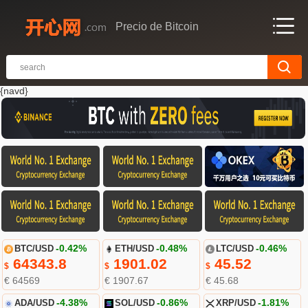
Precio de Bitcoin
{navd}
BTC/USD
-0.42%
ETH/USD
-0.48%
LTC/USD
-0.46%
64343.8
1901.02
45.52
$
$
$
€ 64569
€ 1907.67
€ 45.68
ADA/USD
-4.38%
SOL/USD
-0.86%
XRP/USD
-1.81%