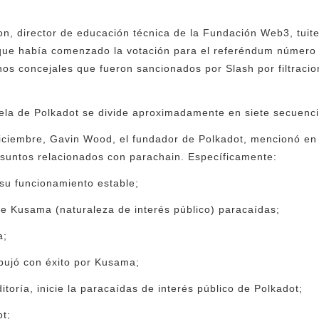
oon, director de educación técnica de la Fundación Web3, tuit
o que había comenzado la votación para el referéndum número
nos concejales que fueron sancionados por Slash por filtracio
la de Polkadot se divide aproximadamente en siete secuenci
diciembre, Gavin Wood, el fundador de Polkadot, mencionó en
asuntos relacionados con parachain. Específicamente:
 su funcionamiento estable;
e Kusama (naturaleza de interés público) paracaídas;
a;
pujó con éxito por Kusama;
toría, inicie la paracaídas de interés público de Polkadot;
ot;