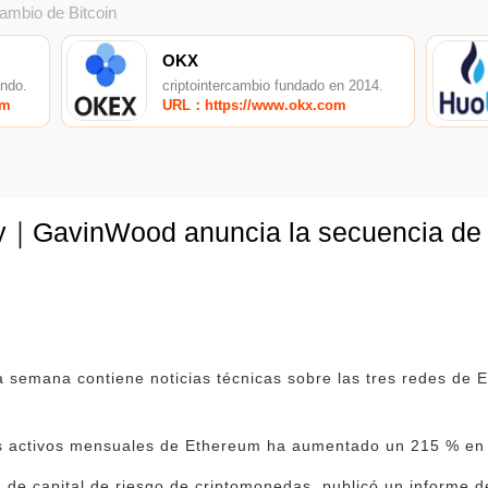
cambio de Bitcoin
OKX
undo.
criptointercambio fundado en 2014.
om
URL：https://www.okx.com
y｜GavinWood anuncia la secuencia de 
 semana contiene noticias técnicas sobre las tres redes de 
es activos mensuales de Ethereum ha aumentado un 215 % en
a de capital de riesgo de criptomonedas, publicó un informe 