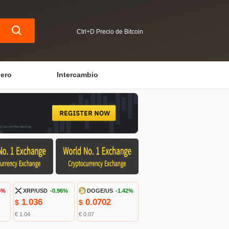
Ctrl+D Precio de Bitcoin
iero
Intercambio
6%
XRP/USD
-0.96%
DOGE/US
-1.42%
1.036
0.0702
$
$
€ 1.04
€ 0.07