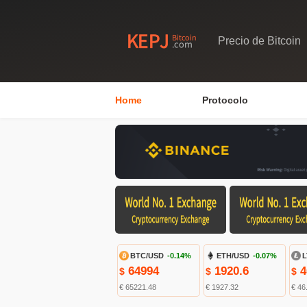
Precio de Bitcoin
Home
Protocolo
BTC/USD
-0.14%
ETH/USD
-0.07%
L
64994
1920.6
4
$
$
$
€ 65221.48
€ 1927.32
€ 46