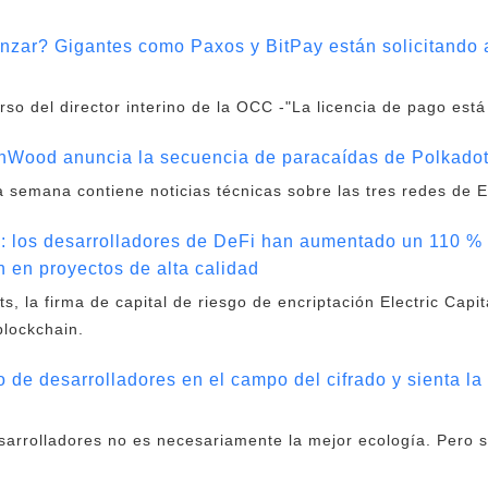
nzar? Gigantes como Paxos y BitPay están solicitando 
o del director interino de la OCC -"La licencia de pago está 
Wood anuncia la secuencia de paracaídas de Polkado
 semana contiene noticias técnicas sobre las tres redes de 
al: los desarrolladores de DeFi han aumentado un 110 
n en proyectos de alta calidad
, la firma de capital de riesgo de encriptación Electric Capi
blockchain.
jo de desarrolladores en el campo del cifrado y sienta l
rrolladores no es necesariamente la mejor ecología. Pero si 