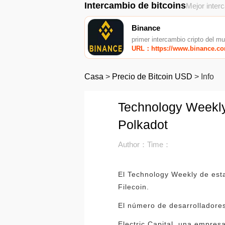
Intercambio de bitcoins
Mejor inter
Binance
primer intercambio cripto del m
URL：https://www.binance.c
Casa
>
Precio de Bitcoin USD
>
Info
Technology Weekl
Polkadot
Author：
Time：
El Technology Weekly de esta
Filecoin.
El número de desarrollador
Electric Capital, una empres