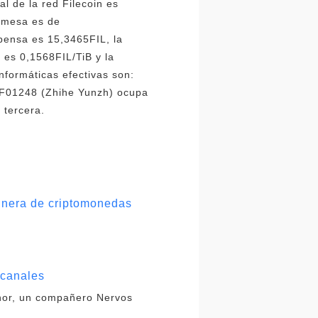
l de la red Filecoin es
romesa es de
pensa es 15,3465FIL, la
 es 0,1568FIL/TiB y la
informáticas efectivas son:
 F01248 (Zhihe Yunzh) ocupa
 tercera.
minera de criptomonedas
 canales
Shor, un compañero Nervos