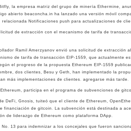
, Bitfly, la empresa matriz del grupo de minería Ethermine, a
go abierto beaconcha.in ha lanzado una versión móvil compa
n relacionada Notificaciones push para actualizaciones de clie
licitud de extracción con el mecanismo de tarifa de transacci
rollador Ramil Amerzyanov envió una solicitud de extracción a
nismo de tarifa de transacción EIP-1559, que actualmente es
egún el progreso de la propuesta Ethereum EIP-1559 publicad
embre, dos clientes, Besu y Geth, han implementado la propu
eran más implementaciones de clientes. agregarse más tarde.
Ethereum, participa en el programa de subvenciones de gitco
de DeFi, Gnosis, tuiteó que el cliente de Ethereum, OpenEthe
 financiación de gitcoin. La subvención está destinada a acel
ión de liderazgo de Ethereum como plataforma DApp.
 No. 13 para indemnizar a los concejales que fueron sancion