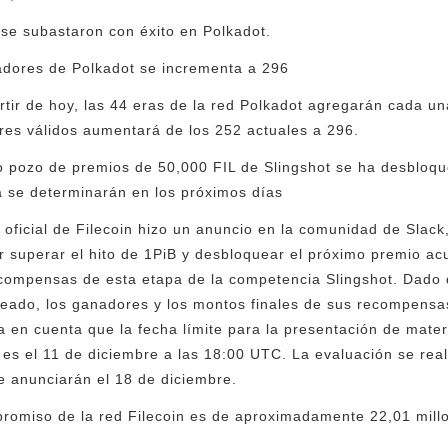
se subastaron con éxito en Polkadot.
adores de Polkadot se incrementa a 296
tir de hoy, las 44 eras de la red Polkadot agregarán cada un
res válidos aumentará de los 252 actuales a 296.
imo pozo de premios de 50,000 FIL de Slingshot se ha desbloqu
a se determinarán en los próximos días
 oficial de Filecoin hizo un anuncio en la comunidad de Slack,
or superar el hito de 1PiB y desbloquear el próximo premio a
recompensas de esta etapa de la competencia Slingshot. Dado
ado, los ganadores y los montos finales de sus recompensa
 en cuenta que la fecha límite para la presentación de materi
es el 11 de diciembre a las 18:00 UTC. La evaluación se real
e anunciarán el 18 de diciembre.
promiso de la red Filecoin es de aproximadamente 22,01 mill