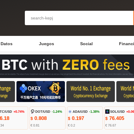
Datos
Juegos
Social
Financ
TC/USD
+0.74%
DOT/USD
-1.24%
ADA/USD
-1.38%
SOL/USD
+0.0
6.18
0.808
0.197
76.405
$
$
$
.34
€ 0.81
€ 0.2
€ 76.67