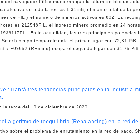
 del navegador Filfox muestran que la altura de bloque actua
ca efectiva de toda la red es 1,31EiB, el monto total de la p
nes de FIL y el número de mineros activos es 802. La recom
 horas es 212548FIL, el ingreso minero promedio en 24 horas
51939117FIL. En la actualidad, las tres principales potencias 
Smart) ocupa temporalmente el primer lugar con 72,31 PiB,
PiB y F09652 (RRmine) ocupa el segundo lugar con 31,75 PiB.
Wei: Habrá tres tendencias principales en la industria 
s.
n la tarde del 19 de diciembre de 2020.
del algoritmo de reequilibrio (Rebalancing) en la red de
stivo sobre el problema de enrutamiento en la red de pago, 