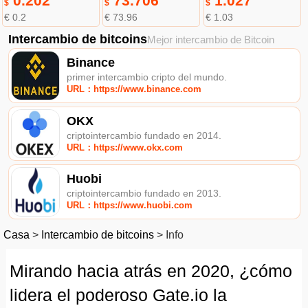
0.202
73.706
1.027
$
$
$
€ 0.2
€ 73.96
€ 1.03
Intercambio de bitcoins
Mejor intercambio de Bitcoin
Binance
primer intercambio cripto del mundo.
URL：https://www.binance.com
OKX
criptointercambio fundado en 2014.
URL：https://www.okx.com
Huobi
criptointercambio fundado en 2013.
URL：https://www.huobi.com
Casa
>
Intercambio de bitcoins
>
Info
Mirando hacia atrás en 2020, ¿cómo
lidera el poderoso Gate.io la