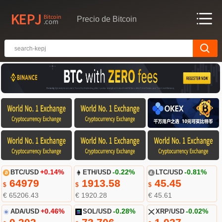
Precio de Bitcoin
BTC/USD
+0.14%
ETH/USD
-0.22%
LTC/USD
-0.81%
64979
1913.58
45.45
$
$
$
€ 65206.43
€ 1920.28
€ 45.61
ADA/USD
+0.46%
SOL/USD
-0.28%
XRP/USD
-0.02%