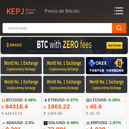
Precio de Bitcoin
BTC/USD
-0.46%
ETH/USD
-0.37%
LTC/USD
-0.28%
64318.4
1903.22
45.6
$
$
$
€ 64543.51
€ 1909.88
€ 45.76
ADA/USD
-3.8%
SOL/USD
-0.48%
XRP/USD
-1.87%