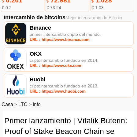
0.201
72.981
1.028
$
$
$
€ 0.2
€ 73.24
€ 1.03
Intercambio de bitcoins
Mejor intercambio de Bitcoin
Binance
primer intercambio cripto del mundo.
URL：https://www.binance.com
OKX
criptointercambio fundado en 2014.
URL：https://www.okx.com
Huobi
criptointercambio fundado en 2013.
URL：https://www.huobi.com
Casa
>
LTC
>
Info
Primer lanzamiento | Vitalik Buterin:
Proof of Stake Beacon Chain se