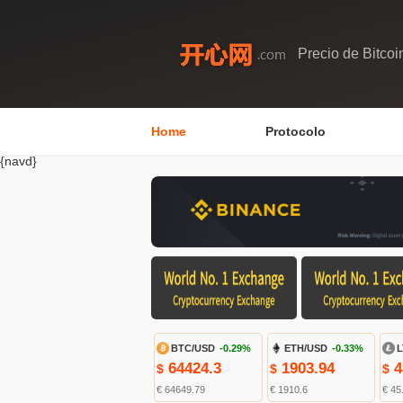
Precio de Bitcoi
Home
Protocolo
{navd}
BTC/USD
-0.29%
ETH/USD
-0.33%
L
64424.3
1903.94
4
$
$
$
€ 64649.79
€ 1910.6
€ 45