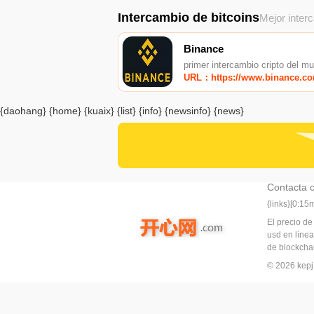
Intercambio de bitcoins
Mejor inter
Binance
primer intercambio cripto del m
URL：https://www.binance.c
{daohang} {home} {kuaix} {list} {info} {newsinfo} {news}
Contacta 
{links}[0:1
El precio de
usd en línea
de blockchai
© 2026 ke