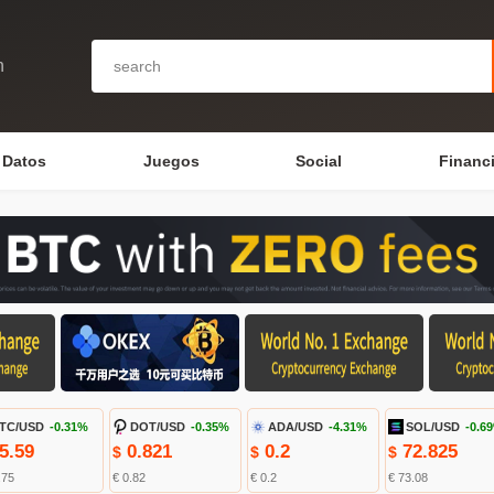
n
Datos
Juegos
Social
Financ
TC/USD
-0.31%
DOT/USD
-0.35%
ADA/USD
-4.31%
SOL/USD
-0.6
5.59
0.821
0.2
72.825
$
$
$
.75
€ 0.82
€ 0.2
€ 73.08