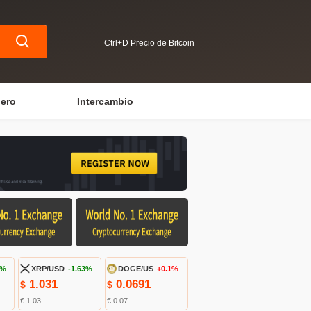
Ctrl+D Precio de Bitcoin
iero
Intercambio
9%
XRP/USD
-1.63%
DOGE/US
+0.1%
1.031
0.0691
$
$
€ 1.03
€ 0.07