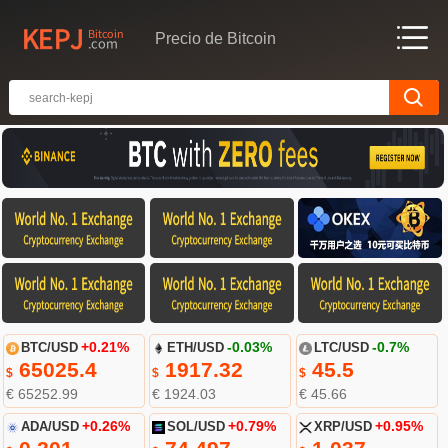
Precio de Bitcoin
BTC/USD
+0.21%
ETH/USD
-0.03%
LTC/USD
-0.7%
65025.4
1917.32
45.5
$
$
$
€ 65252.99
€ 1924.03
€ 45.66
ADA/USD
+0.26%
SOL/USD
+0.79%
XRP/USD
+0.95%