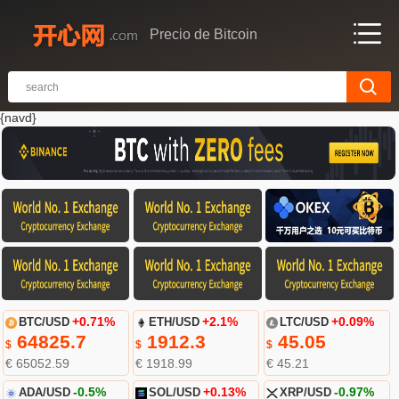
Precio de Bitcoin
{navd}
BTC/USD
+0.71%
ETH/USD
+2.1%
LTC/USD
+0.09%
64825.7
1912.3
45.05
$
$
$
€ 65052.59
€ 1918.99
€ 45.21
ADA/USD
-0.5%
SOL/USD
+0.13%
XRP/USD
-0.97%