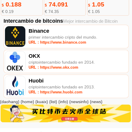
0.188
74.091
1.05
$
$
$
€ 0.19
€ 74.35
€ 1.05
Intercambio de bitcoins
Mejor intercambio de Bitcoin
Binance
primer intercambio cripto del mundo.
URL：https://www.binance.com
OKX
criptointercambio fundado en 2014.
URL：https://www.okx.com
Huobi
criptointercambio fundado en 2013.
URL：https://www.huobi.com
{daohang} {home} {kuaix} {list} {info} {newsinfo} {news}