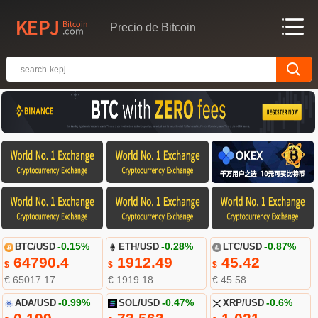
Precio de Bitcoin
BTC/USD
-0.15%
ETH/USD
-0.28%
LTC/USD
-0.87%
64790.4
1912.49
45.42
$
$
$
€ 65017.17
€ 1919.18
€ 45.58
ADA/USD
-0.99%
SOL/USD
-0.47%
XRP/USD
-0.6%