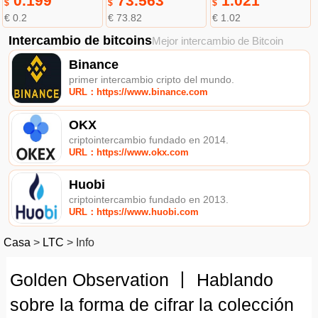
0.199
73.563
1.021
$
$
$
€ 0.2
€ 73.82
€ 1.02
Intercambio de bitcoins
Mejor intercambio de Bitcoin
Binance
primer intercambio cripto del mundo.
URL：https://www.binance.com
OKX
criptointercambio fundado en 2014.
URL：https://www.okx.com
Huobi
criptointercambio fundado en 2013.
URL：https://www.huobi.com
Casa
>
LTC
>
Info
Golden Observation 丨 Hablando
sobre la forma de cifrar la colección