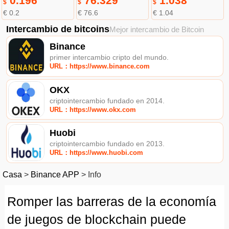
0.196
76.329
1.038
$
$
$
€ 0.2
€ 76.6
€ 1.04
Intercambio de bitcoins
Mejor intercambio de Bitcoin
Binance
primer intercambio cripto del mundo.
URL：https://www.binance.com
OKX
criptointercambio fundado en 2014.
URL：https://www.okx.com
Huobi
criptointercambio fundado en 2013.
URL：https://www.huobi.com
Casa
>
Binance APP
>
Info
Romper las barreras de la economía
de juegos de blockchain puede