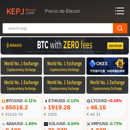
Precio de Bitcoin
BTC/USD
-0.11%
ETH/USD
-0.13%
LTC/USD
+0.68%
65016.2
1919.28
46.15
$
$
$
€ 65243.76
€ 1926
€ 46.31
ADA/USD
-1.69%
SOL/USD
-0.04%
XRP/USD
-0.73%