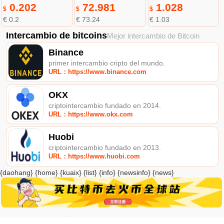
0.202
72.981
1.028
$
$
$
€ 0.2
€ 73.24
€ 1.03
Intercambio de bitcoins
Mejor intercambio de Bitcoin
Binance
primer intercambio cripto del mundo.
URL：https://www.binance.com
OKX
criptointercambio fundado en 2014.
URL：https://www.okx.com
Huobi
criptointercambio fundado en 2013.
URL：https://www.huobi.com
{daohang} {home} {kuaix} {list} {info} {newsinfo} {news}