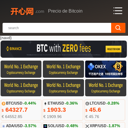
Precio de Bitcoin
{navd}
BTC/USD
-0.44%
ETH/USD
-0.36%
LTC/USD
-0.28%
64327.7
1903.3
45.6
$
$
$
€ 64552.85
€ 1909.96
€ 45.76
ADA/USD
-3.57%
SOL/USD
-0.48%
XRP/USD
-1.87%