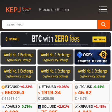
Precio de Bitcoin
BTC/USD
+0.23%
ETH/USD
+0.08%
LTC/USD
-0.44%
65039.4
1919.34
45.62
$
$
$
€ 65267.04
€ 1926.06
€ 45.78
ADA/USD
-0.79%
SOL/USD
+2.01%
XRP/USD
+1.48%