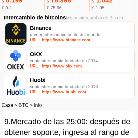
0.199
75.395
1.042
$
$
$
€ 0.2
€ 75.66
€ 1.05
Intercambio de bitcoins
Mejor intercambio de Bitcoin
Binance
primer intercambio cripto del mundo.
URL：https://www.binance.com
OKX
criptointercambio fundado en 2014.
URL：https://www.okx.com
Huobi
criptointercambio fundado en 2013.
URL：https://www.huobi.com
Casa
>
BTC
>
Info
9.Mercado de las 25:00: después de
obtener soporte, ingresa al rango de