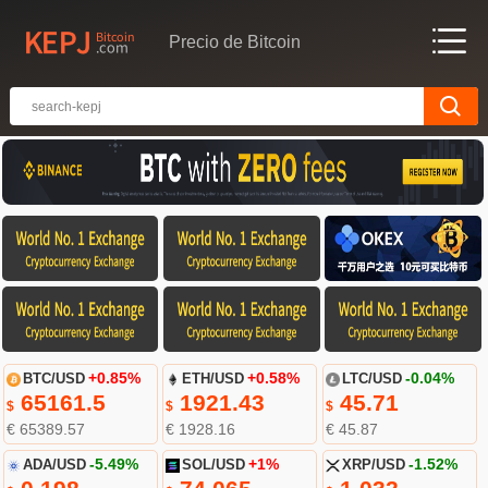
Precio de Bitcoin
BTC/USD
+0.85%
ETH/USD
+0.58%
LTC/USD
-0.04%
65161.5
1921.43
45.71
$
$
$
€ 65389.57
€ 1928.16
€ 45.87
ADA/USD
-5.49%
SOL/USD
+1%
XRP/USD
-1.52%