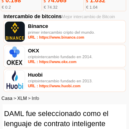
0.198
74.065
1.032
$
$
$
€ 0.2
€ 74.32
€ 1.04
Intercambio de bitcoins
Mejor intercambio de Bitcoin
Binance
primer intercambio cripto del mundo.
URL：https://www.binance.com
OKX
criptointercambio fundado en 2014.
URL：https://www.okx.com
Huobi
criptointercambio fundado en 2013.
URL：https://www.huobi.com
Casa
>
XLM
>
Info
DAML fue seleccionado como el
lenguaje de contrato inteligente