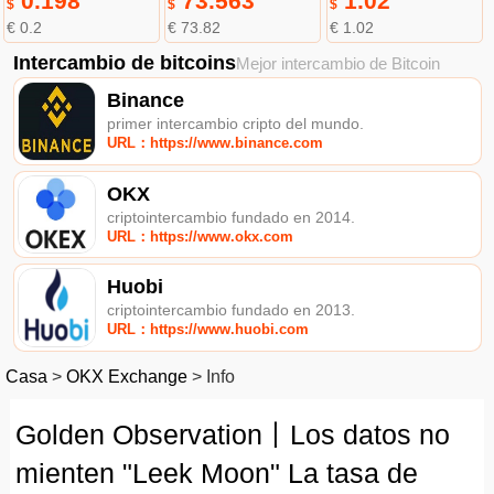
0.198
73.563
1.02
$
$
$
€ 0.2
€ 73.82
€ 1.02
Intercambio de bitcoins
Mejor intercambio de Bitcoin
Binance
primer intercambio cripto del mundo.
URL：https://www.binance.com
OKX
criptointercambio fundado en 2014.
URL：https://www.okx.com
Huobi
criptointercambio fundado en 2013.
URL：https://www.huobi.com
Casa
>
OKX Exchange
>
Info
Golden Observation丨Los datos no
mienten "Leek Moon" La tasa de