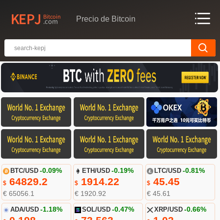
Precio de Bitcoin
BTC/USD
-0.09%
ETH/USD
-0.19%
LTC/USD
-0.81%
64829.2
1914.22
45.45
$
$
$
€ 65056.1
€ 1920.92
€ 45.61
ADA/USD
-1.18%
SOL/USD
-0.47%
XRP/USD
-0.66%