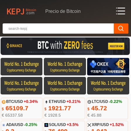
Precio de Bitcoin
BTC/USD
+0.34%
ETH/USD
+0.21%
LTC/USD
-0.22%
65109.7
1921.77
45.72
$
$
$
€ 65337.58
€ 1928.5
€ 45.88
ADA/USD
-0.25%
SOL/USD
+3.5%
XRP/USD
+1.52%