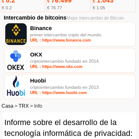
0.2
76.499
1.043
$
$
$
€ 0.2
€ 76.77
€ 1.05
Intercambio de bitcoins
Mejor intercambio de Bitcoin
Binance
primer intercambio cripto del mundo.
URL：https://www.binance.com
OKX
criptointercambio fundado en 2014.
URL：https://www.okx.com
Huobi
criptointercambio fundado en 2013.
URL：https://www.huobi.com
Casa
>
TRX
>
Info
Informe sobre el desarrollo de la
tecnología informática de privacidad: