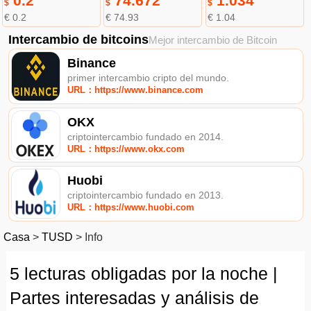
0.2
74.672
1.034
$
$
$
€ 0.2
€ 74.93
€ 1.04
Intercambio de bitcoins
Mejor intercambio de Bitcoin
Binance
primer intercambio cripto del mundo.
URL：https://www.binance.com
OKX
criptointercambio fundado en 2014.
URL：https://www.okx.com
Huobi
criptointercambio fundado en 2013.
URL：https://www.huobi.com
Casa
>
TUSD
>
Info
5 lecturas obligadas por la noche |
Partes interesadas y análisis de