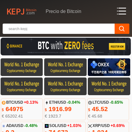
Precio de Bitcoin
BTC/USD
+0.13%
ETH/USD
-0.04%
LTC/USD
-0.65%
64975
1916.99
45.52
$
$
$
€ 65202.41
€ 1923.7
€ 45.68
ADA/USD
-0.48%
SOL/USD
+1.03%
XRP/USD
+0.69%