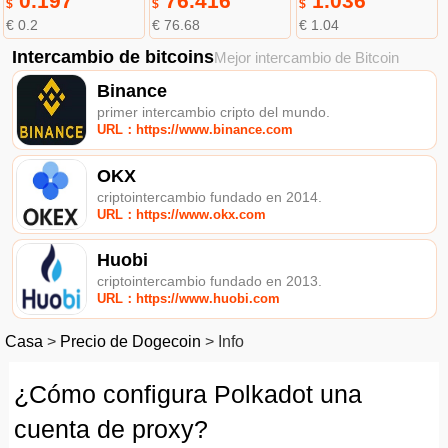
0.197
76.416
1.036
$
$
$
€ 0.2
€ 76.68
€ 1.04
Intercambio de bitcoins
Mejor intercambio de Bitcoin
Binance
primer intercambio cripto del mundo.
URL：https://www.binance.com
OKX
criptointercambio fundado en 2014.
URL：https://www.okx.com
Huobi
criptointercambio fundado en 2013.
URL：https://www.huobi.com
Casa
>
Precio de Dogecoin
>
Info
¿Cómo configura Polkadot una
cuenta de proxy?