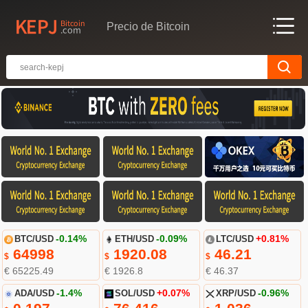
Precio de Bitcoin
BTC/USD
-0.14%
ETH/USD
-0.09%
LTC/USD
+0.81%
64998
1920.08
46.21
$
$
$
€ 65225.49
€ 1926.8
€ 46.37
ADA/USD
-1.4%
SOL/USD
+0.07%
XRP/USD
-0.96%