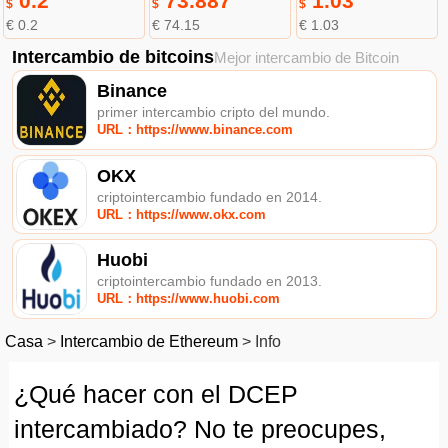
0.2
73.887
1.03
$
$
$
€ 0.2
€ 74.15
€ 1.03
Intercambio de bitcoins
Mejor intercambio de Bitcoin
Binance
primer intercambio cripto del mundo.
URL：https://www.binance.com
OKX
criptointercambio fundado en 2014.
URL：https://www.okx.com
Huobi
criptointercambio fundado en 2013.
URL：https://www.huobi.com
Casa
>
Intercambio de Ethereum
>
Info
¿Qué hacer con el DCEP
intercambiado? No te preocupes,