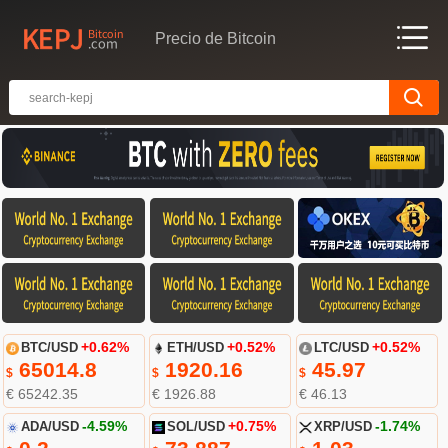
Precio de Bitcoin
BTC/USD
+0.62%
ETH/USD
+0.52%
LTC/USD
+0.52%
65014.8
1920.16
45.97
$
$
$
€ 65242.35
€ 1926.88
€ 46.13
ADA/USD
-4.59%
SOL/USD
+0.75%
XRP/USD
-1.74%