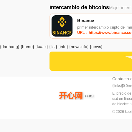
Intercambio de bitcoins
Mejor inter
Binance
primer intercambio cripto del m
URL：https://www.binance.c
{daohang} {home} {kuaix} {list} {info} {newsinfo} {news}
Contacta 
{links}[0:0
El precio de
usd en línea
de blockchai
© 2026 ke