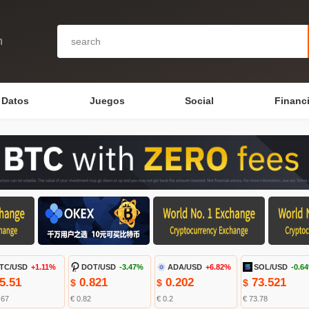
n
Datos
Juegos
Social
Financ
TC/USD
+1.11%
DOT/USD
-3.47%
ADA/USD
+6.82%
SOL/USD
-0.6
5.51
0.821
0.202
73.521
$
$
$
.67
€ 0.82
€ 0.2
€ 73.78