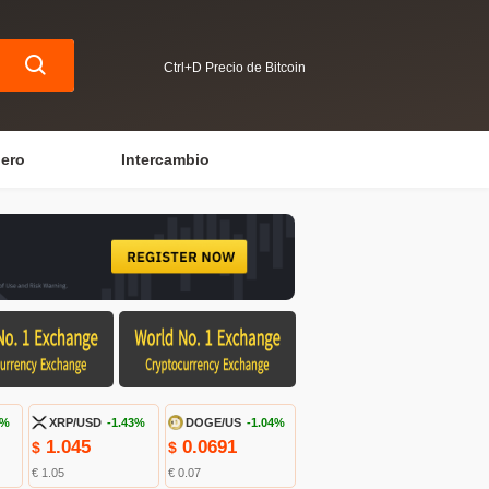
Ctrl+D Precio de Bitcoin
iero
Intercambio
4%
XRP/USD
-1.43%
DOGE/US
-1.04%
1.045
0.0691
$
$
€ 1.05
€ 0.07