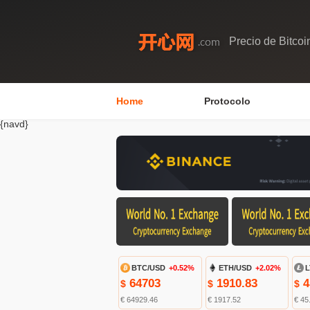
Precio de Bitcoi
Home
Protocolo
{navd}
BTC/USD
+0.52%
ETH/USD
+2.02%
L
64703
1910.83
4
$
$
$
€ 64929.46
€ 1917.52
€ 45