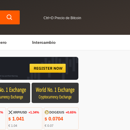
Ctrl+D Precio de Bitcoin
iero
Intercambio
2%
XRP/USD
+1.34%
DOGE/US
+0.65%
1.041
0.0704
$
$
€ 1.04
€ 0.07