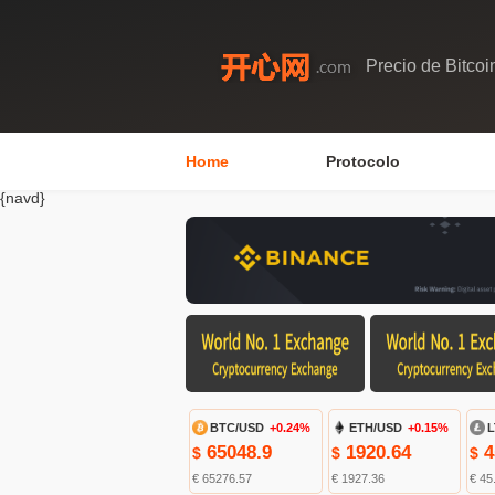
Precio de Bitcoi
Home
Protocolo
{navd}
BTC/USD
+0.24%
ETH/USD
+0.15%
L
65048.9
1920.64
4
$
$
$
€ 65276.57
€ 1927.36
€ 45