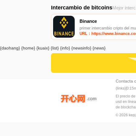
Intercambio de bitcoins
Mejor inter
Binance
primer intercambio cripto del m
URL：https://www.binance.c
{daohang} {home} {kuaix} {list} {info} {newsinfo} {news}
Contacta 
{links}[0:1
El precio de
usd en línea
de blockchai
© 2026 ke