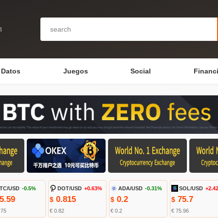
n
Datos
Juegos
Social
Financ
TC/USD
-0.5%
DOT/USD
+0.63%
ADA/USD
-0.31%
SOL/USD
+2.4
5.59
0.815
0.2
75.7
$
$
$
.75
€ 0.82
€ 0.2
€ 75.96