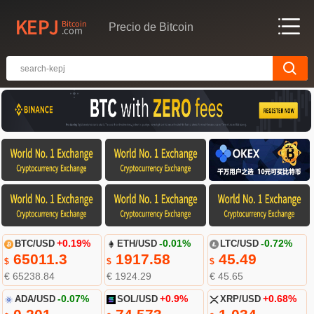
Precio de Bitcoin
BTC/USD
+0.19%
ETH/USD
-0.01%
LTC/USD
-0.72%
65011.3
1917.58
45.49
$
$
$
€ 65238.84
€ 1924.29
€ 45.65
ADA/USD
-0.07%
SOL/USD
+0.9%
XRP/USD
+0.68%