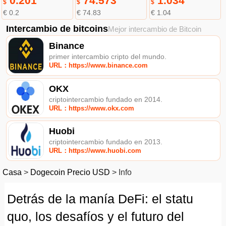
0.201
74.573
1.034
$
$
$
€ 0.2
€ 74.83
€ 1.04
Intercambio de bitcoins
Mejor intercambio de Bitcoin
Binance
primer intercambio cripto del mundo.
URL：https://www.binance.com
OKX
criptointercambio fundado en 2014.
URL：https://www.okx.com
Huobi
criptointercambio fundado en 2013.
URL：https://www.huobi.com
Casa
>
Dogecoin Precio USD
>
Info
Detrás de la manía DeFi: el statu
quo, los desafíos y el futuro del