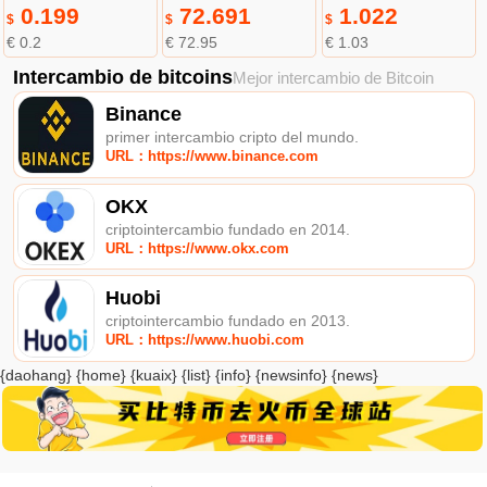
0.199
72.691
1.022
$
$
$
€ 0.2
€ 72.95
€ 1.03
Intercambio de bitcoins
Mejor intercambio de Bitcoin
Binance
primer intercambio cripto del mundo.
URL：https://www.binance.com
OKX
criptointercambio fundado en 2014.
URL：https://www.okx.com
Huobi
criptointercambio fundado en 2013.
URL：https://www.huobi.com
{daohang} {home} {kuaix} {list} {info} {newsinfo} {news}