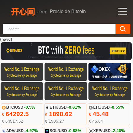
Precio de Bitcoin
{navd}
BTC/USD
-0.5%
ETH/USD
-0.61%
LTC/USD
-0.55%
64292.5
1898.62
45.48
$
$
$
€ 64517.52
€ 1905.27
€ 45.64
ADA/USD
-4.97%
SOL/USD
-0.88%
XRP/USD
-2.46%