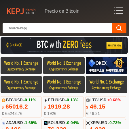
Precio de Bitcoin
BTC/USD
-0.11%
ETH/USD
-0.13%
LTC/USD
+0.68%
65016.2
1919.28
46.15
$
$
$
€ 65243.76
€ 1926
€ 46.31
ADA/USD
-1.69%
SOL/USD
-0.04%
XRP/USD
-0.73%