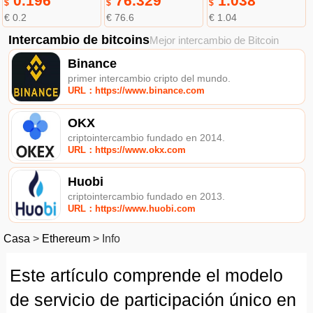
0.196
76.329
1.038
$
$
$
€ 0.2
€ 76.6
€ 1.04
Intercambio de bitcoins
Mejor intercambio de Bitcoin
Binance
primer intercambio cripto del mundo.
URL：https://www.binance.com
OKX
criptointercambio fundado en 2014.
URL：https://www.okx.com
Huobi
criptointercambio fundado en 2013.
URL：https://www.huobi.com
Casa
>
Ethereum
>
Info
Este artículo comprende el modelo
de servicio de participación único en