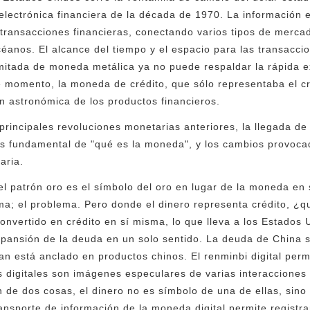
electrónica financiera de la década de 1970. La información e
 transacciones financieras, conectando varios tipos de merca
océanos. El alcance del tiempo y el espacio para las transacc
imitada de moneda metálica ya no puede respaldar la rápida 
e momento, la moneda de crédito, que sólo representaba el cr
n astronómica de los productos financieros.
principales revoluciones monetarias anteriores, la llegada de
s fundamental de "qué es la moneda", y los cambios provoca
aria.
l patrón oro es el símbolo del oro en lugar de la moneda en 
a; el problema. Pero donde el dinero representa crédito, ¿qu
convertido en crédito en sí misma, lo que lleva a los Estado
xpansión de la deuda en un solo sentido. La deuda de China 
an está anclado en productos chinos. El renminbi digital per
vos digitales son imágenes especulares de varias interacciones 
n de dos cosas, el dinero no es símbolo de una de ellas, sino
ansporte de información de la moneda digital permite registrar 