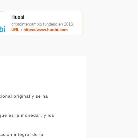
Huobi
criptointercambio fundado en 2013.
URL：https://www.huobi.com
ional original y se ha
.
qué es la moneda", y los
ación integral de la