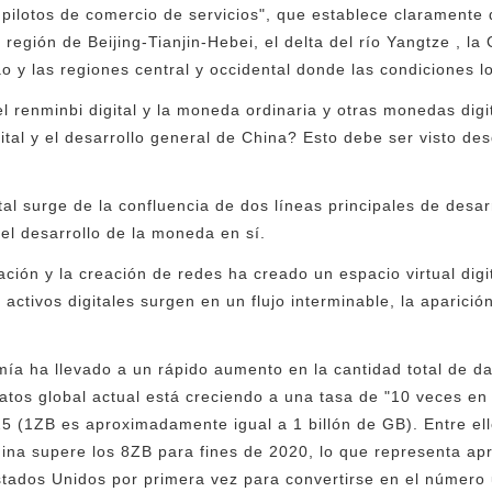
 pilotos de comercio de servicios", que establece claramente q
región de Beijing-Tianjin-Hebei, el delta del río Yangtze , la
 las regiones central y occidental donde las condiciones lo
 el renminbi digital y la moneda ordinaria y otras monedas di
gital y el desarrollo general de China? Esto debe ser visto d
al surge de la confluencia de dos líneas principales de desarr
s el desarrollo de la moneda en sí.
zación y la creación de redes ha creado un espacio virtual dig
 y activos digitales surgen en un flujo interminable, la aparici
mía ha llevado a un rápido aumento en la cantidad total de da
tos global actual está creciendo a una tasa de "10 veces en
 (1ZB es aproximadamente igual a 1 billón de GB). Entre ell
hina supere los 8ZB para fines de 2020, lo que representa a
tados Unidos por primera vez para convertirse en el número 