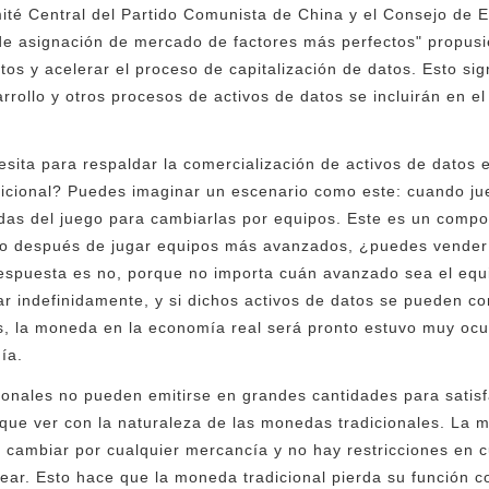
ité Central del Partido Comunista de China y el Consejo de E
e asignación de mercado de factores más perfectos" propusi
os y acelerar el proceso de capitalización de datos. Esto sig
arrollo y otros procesos de activos de datos se incluirán en 
ita para respaldar la comercialización de activos de datos 
dicional? Puedes imaginar un escenario como este: cuando ju
as del juego para cambiarlas por equipos. Este es un comp
pero después de jugar equipos más avanzados, ¿puedes vende
espuesta es no, porque no importa cuán avanzado sea el equ
iar indefinidamente, y si dichos activos de datos se pueden c
nes, la moneda en la economía real será pronto estuvo muy oc
ía.
onales no pueden emitirse en grandes cantidades para satisf
 que ver con la naturaleza de las monedas tradicionales. La 
 cambiar por cualquier mercancía y no hay restricciones en cu
trear. Esto hace que la moneda tradicional pierda su función 