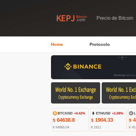
Precio de Bitcoin
Home
Protocolo
BTC/USD
+0.42%
ETH/USD
+1.68%
L
64638.8
1904.33
4
$
$
$
€ 64865.04
€ 1911
€ 45