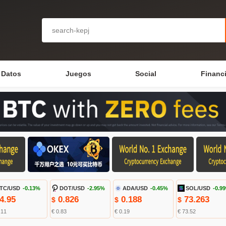
Datos
Juegos
Social
Financ
TC/USD
-0.13%
DOT/USD
-2.95%
ADA/USD
-0.45%
SOL/USD
-0.9
4.95
0.826
0.188
73.263
$
$
$
.11
€ 0.83
€ 0.19
€ 73.52