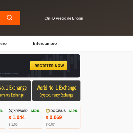
Ctrl+D Precio de Bitcoin
iero
Intercambio
9%
XRP/USD
-1.52%
DOGE/US
-1.19%
1.044
0.069
$
$
€ 1.05
€ 0.07