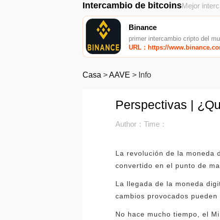
Intercambio de bitcoins
Mejor inter
Binance
primer intercambio cripto del m
URL：https://www.binance.c
Casa
>
AAVE
>
Info
Perspectivas | ¿Qué
Author：
Time：
La revolución de la moneda d
convertido en el punto de man
La llegada de la moneda digi
cambios provocados pueden l
No hace mucho tiempo, el Min