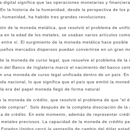
 digital significa que las operaciones monetarias y financie
En la historia de la humanidad, desde la perspectiva de los 
a humanidad, ha habido tres grandes revoluciones.
ión de la moneda metálica, que resolvió el problema de unific
ra en la edad de los metales, se usaban varios artículos com
r entre sí. El surgimiento de la moneda metálica hace posible 
queños mercados dispersos puedan convertirse en un gran me
de la moneda de curso legal, que resuelve el problema de la r
n del Banco de Inglaterra marcó el nacimiento del banco cent
 en una moneda de curso legal unificada dentro de un país. 
euda nacional, lo que significa que el país que emitió la mon
la era del papel moneda llegó de forma natural.
de la moneda de crédito, que resolvió el problema de que "el 
uede comprar". Solo después de la completa disociación de la
da de crédito. En este momento, además de representar crédi
 metales preciosos. La capacidad de la moneda de crédito pa
stados Unidos cerró la ventanilla de cambio del dólar estad