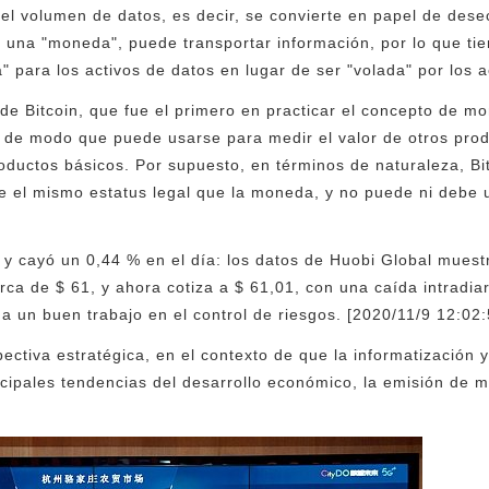
el volumen de datos, es decir, se convierte en papel de dese
 una "moneda", puede transportar información, por lo que tie
 para los activos de datos en lugar de ser "volada" por los a
 de Bitcoin, que fue el primero en practicar el concepto de mo
e, de modo que puede usarse para medir el valor de otros pro
oductos básicos. Por supuesto, en términos de naturaleza, B
ene el mismo estatus legal que la moneda, y no puede ni deb
 y cayó un 0,44 % en el día: los datos de Huobi Global mues
ca de $ 61, y ahora cotiza a $ 61,01, con una caída intradiar
a un buen trabajo en el control de riesgos. [2020/11/9 12:02:
ectiva estratégica, en el contexto de que la informatización y 
ncipales tendencias del desarrollo económico, la emisión de m