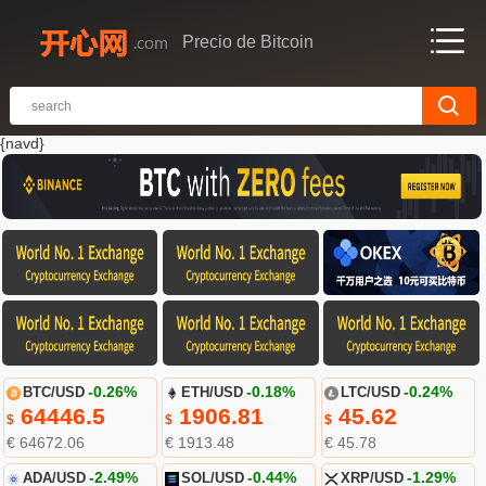
Precio de Bitcoin
{navd}
BTC/USD
-0.26%
ETH/USD
-0.18%
LTC/USD
-0.24%
64446.5
1906.81
45.62
$
$
$
€ 64672.06
€ 1913.48
€ 45.78
ADA/USD
-2.49%
SOL/USD
-0.44%
XRP/USD
-1.29%