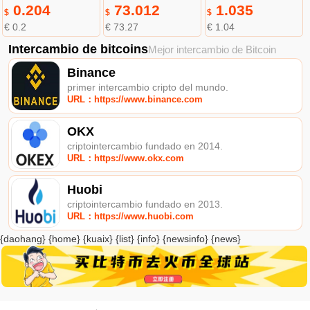
0.204
73.012
1.035
$
$
$
€ 0.2
€ 73.27
€ 1.04
Intercambio de bitcoins
Mejor intercambio de Bitcoin
Binance
primer intercambio cripto del mundo.
URL：https://www.binance.com
OKX
criptointercambio fundado en 2014.
URL：https://www.okx.com
Huobi
criptointercambio fundado en 2013.
URL：https://www.huobi.com
{daohang} {home} {kuaix} {list} {info} {newsinfo} {news}