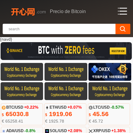
Precio de Bitcoin
{navd}
BTC/USD
+0.22%
ETH/USD
+0.07%
LTC/USD
-0.57%
65030.8
1919.06
45.56
$
$
$
€ 65258.41
€ 1925.78
€ 45.72
ADA/USD
-0.8%
SOL/USD
+2.08%
XRP/USD
+1.38%