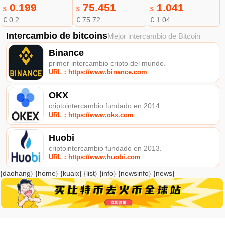
0.199
75.451
1.041
$
$
$
€ 0.2
€ 75.72
€ 1.04
Intercambio de bitcoins
Mejor intercambio de Bitcoin
Binance
primer intercambio cripto del mundo.
URL：https://www.binance.com
OKX
criptointercambio fundado en 2014.
URL：https://www.okx.com
Huobi
criptointercambio fundado en 2013.
URL：https://www.huobi.com
{daohang} {home} {kuaix} {list} {info} {newsinfo} {news}