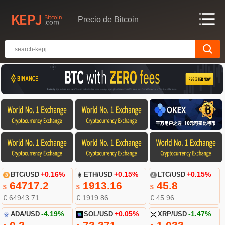
Precio de Bitcoin
BTC/USD
+0.16%
ETH/USD
+0.15%
LTC/USD
+0.15%
64717.2
1913.16
45.8
$
$
$
€ 64943.71
€ 1919.86
€ 45.96
ADA/USD
-4.19%
SOL/USD
+0.05%
XRP/USD
-1.47%