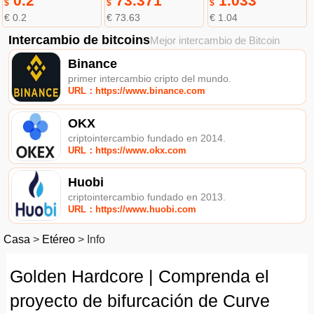
0.2
73.371
1.033
$
$
$
€ 0.2
€ 73.63
€ 1.04
Intercambio de bitcoins
Mejor intercambio de Bitcoin
Binance
primer intercambio cripto del mundo.
URL：https://www.binance.com
OKX
criptointercambio fundado en 2014.
URL：https://www.okx.com
Huobi
criptointercambio fundado en 2013.
URL：https://www.huobi.com
Casa
>
Etéreo
>
Info
Golden Hardcore | Comprenda el
proyecto de bifurcación de Curve