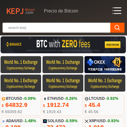
Precio de Bitcoin
BTC/USD
-0.09%
ETH/USD
-0.26%
LTC/USD
-0.92%
64832.9
1912.74
45.4
$
$
$
€ 65059.82
€ 1919.43
€ 45.56
ADA/USD
-1.48%
SOL/USD
-0.59%
XRP/USD
-0.93%