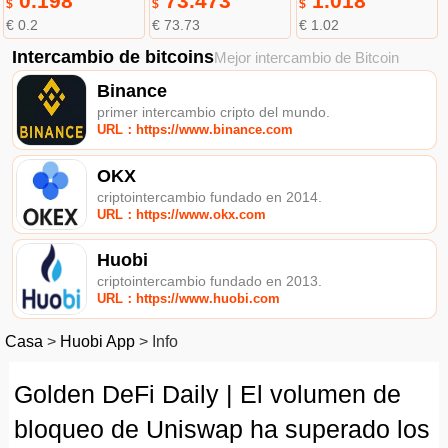
0.198
73.473
1.018
$
$
$
€ 0.2
€ 73.73
€ 1.02
Intercambio de bitcoins
Mejor intercambio de Bitcoin
Binance
primer intercambio cripto del mundo.
URL：https://www.binance.com
OKX
criptointercambio fundado en 2014.
URL：https://www.okx.com
Huobi
criptointercambio fundado en 2013.
URL：https://www.huobi.com
Casa
>
Huobi App
>
Info
Golden DeFi Daily | El volumen de
bloqueo de Uniswap ha superado los